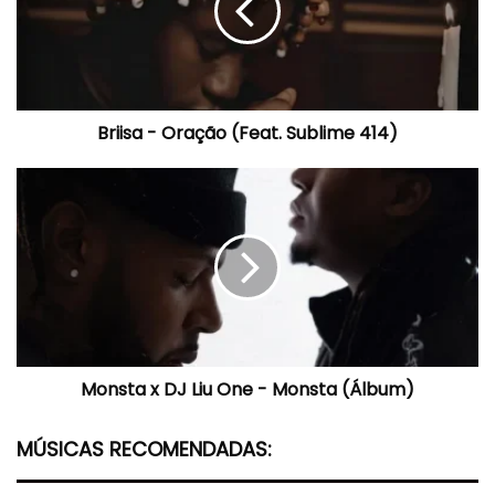
Sublime
414)
Briisa - Oração (Feat. Sublime 414)
Monsta
x
DJ
Liu
One
-
Monsta
(Álbum)
Monsta x DJ Liu One - Monsta (Álbum)
MÚSICAS RECOMENDADAS: