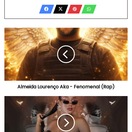
Almeida
Lourenço
Aka
-
Fenomenal
(Rap)
Almeida Lourenço Aka - Fenomenal (Rap)
Rica
Kufica
-
Ninguém
Me
Aconselha