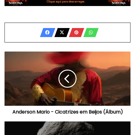
Anderson
Mario
-
Cicatrizes
em
Beijos
(Álbum)
Anderson Mario - Cicatrizes em Beijos (Álbum)
Young
Double