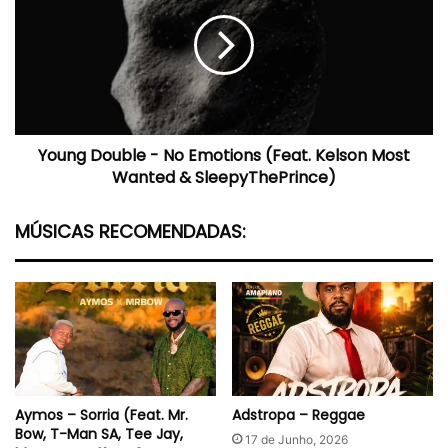
-
No
Emotions
(Feat.
Kelson
Most
Wanted
Young Double - No Emotions (Feat. Kelson Most
&
SleepyThePrince)
Wanted & SleepyThePrince)
MÚSICAS RECOMENDADAS:
Aymos – Sorria (Feat. Mr.
Adstropa – Reggae
Bow, T-Man SA, Tee Jay,
17 de Junho, 2026