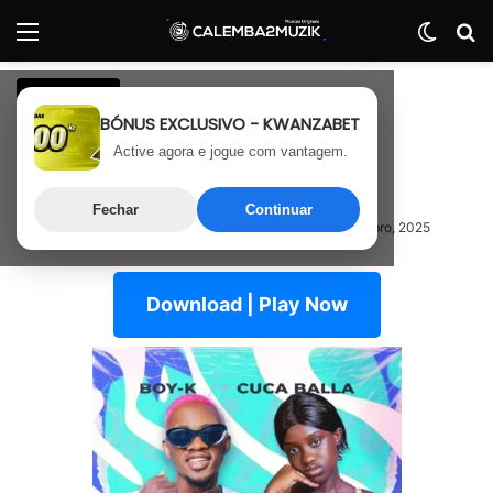
Menu
Switch
P
Afro House
BÓNUS EXCLUSIVO - KWANZABET
Boy K x Cuca Balla –
Active agora e jogue com vantagem.
Problema É A Pele
Fechar
Continuar
7 de Novembro, 2025
Última atualização: 7 de Novembro, 2025
Download | Play Now