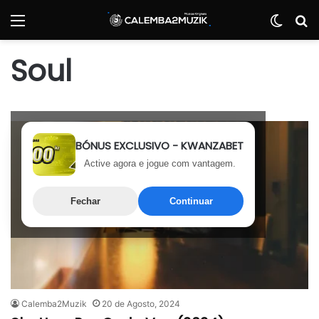
Menu
Switch
P
Soul
BÓNUS EXCLUSIVO - KWANZABET
Active agora e jogue com vantagem.
Fechar
Continuar
Calemba2Muzik
20 de Agosto, 2024