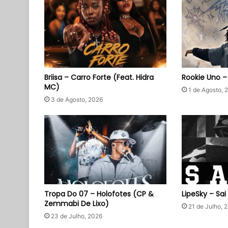
Briisa – Carro Forte (Feat. Hidra
Rookie Uno 
MC)
1 de Agosto, 
3 de Agosto, 2026
Tropa Do 07 – Holofotes (CP &
LipeSky – Sai
Zemmabi De Lixo)
21 de Julho, 
23 de Julho, 2026