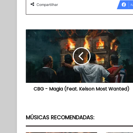
Compartilhar
F
CBG
-
Magia
(Feat.
Kelson
Most
Wanted)
CBG - Magia (Feat. Kelson Most Wanted)
MÚSICAS RECOMENDADAS: