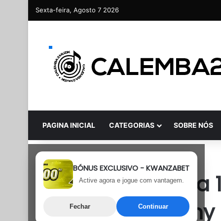
Sexta-feira, Agosto 7 2026
PAGINA INICIAL
CATEGORIAS
SOBRE NÓS
Rap
BÓNUS EXCLUSIVO - KWANZABET
CBG – Camisola 10
Active agora e jogue com vantagem.
Neelicy e Johnny 
Fechar
Continuar