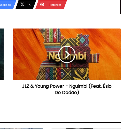
acebook
X
Pinterest
JLZ
&
Young
Power
-
Nguimbi
(Feat.
Ésio
Do
JLZ & Young Power - Nguimbi (Feat. Ésio
Dadão)
Do Dadão)