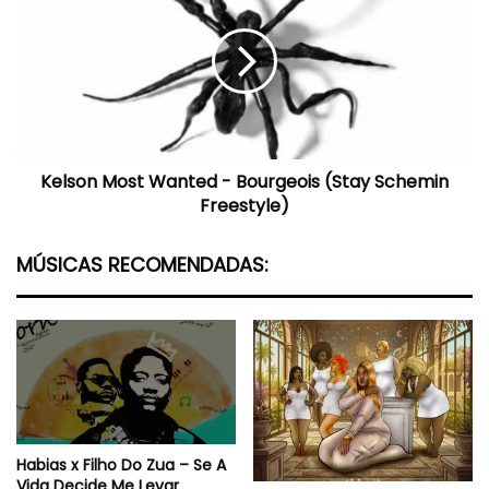
Wanted
-
Bourgeois
(Stay
Schemin
Freestyle)
Kelson Most Wanted - Bourgeois (Stay Schemin
Freestyle)
MÚSICAS RECOMENDADAS:
Habias x Filho Do Zua – Se A
Vida Decide Me Levar