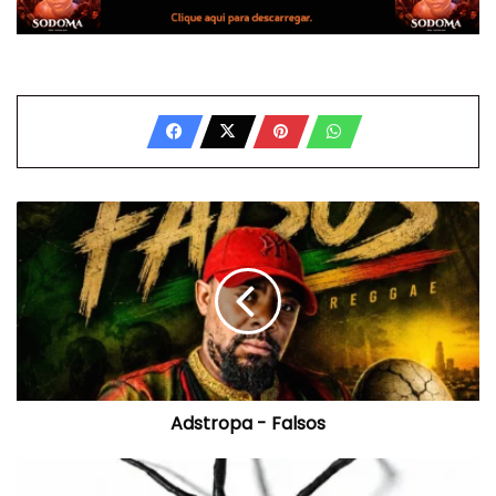
Adstropa
-
Falsos
Adstropa - Falsos
Kelson
Most