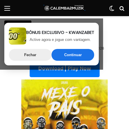
Menu
Switch
P
Afro House
BÓNUS EXCLUSIVO - KWANZABET
Conjugx – Mexe O País
Active agora e jogue com vantagem.
20 de Junho, 2026
Última atualização: 20 de Junho, 2026
Fechar
Continuar
Download | Play Now