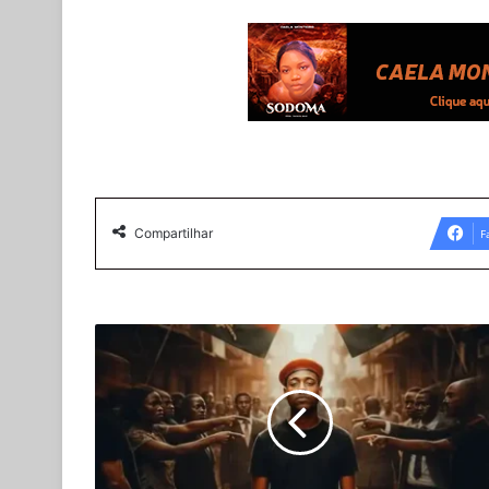
Compartilhar
F
Deezy
-
Sinais
(Feat.
Júnior
Lisboa)