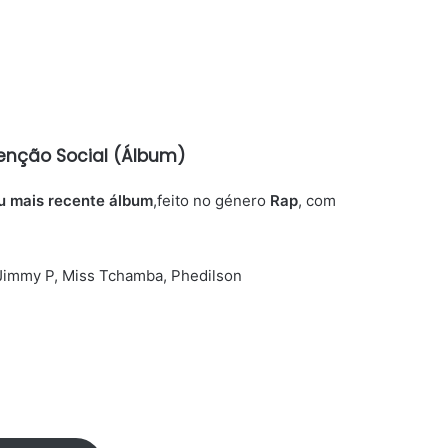
venção Social (Álbum)
u mais recente álbum
,feito no género
Rap
, com
 Jimmy P, Miss Tchamba, Phedilson