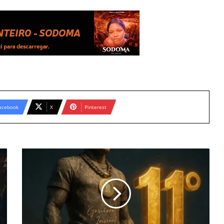
acebook
X
Pinterest
Gerilson
Insrael
-
11
Ano
(Álbum)