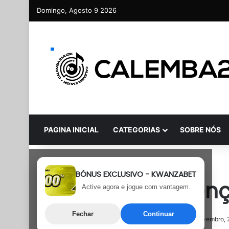
Domingo, Agosto 9 2026
PAGINA INICIAL
CATEGORIAS
SOBRE NÓS
Álbum
BÓNUS EXCLUSIVO - KWANZABET
Deezy – Interven
Active agora e jogue com vantagem.
Fechar
Continuar
11 de Novembro, 2025
Última atualização: 11 de Novembro,