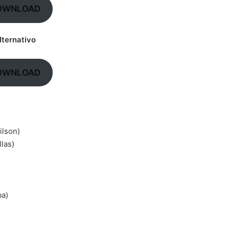
OWNLOAD
lternativo
OWNLOAD
ilson)
las)
ba)