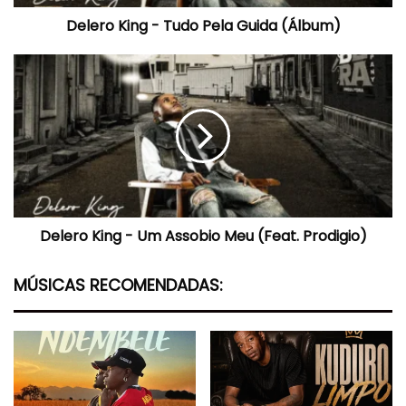
Delero King - Tudo Pela Guida (Álbum)
Delero
King
-
Um
Assobio
Meu
(Feat.
Prodigio)
Delero King - Um Assobio Meu (Feat. Prodigio)
MÚSICAS RECOMENDADAS: