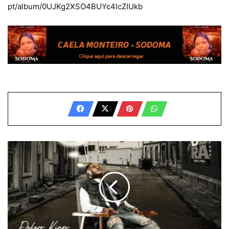
pt/album/0UJKg2XSO4BUYc4lcZIUkb
Delero
King
-
Tudo
Pela
Guida
(Álbum)