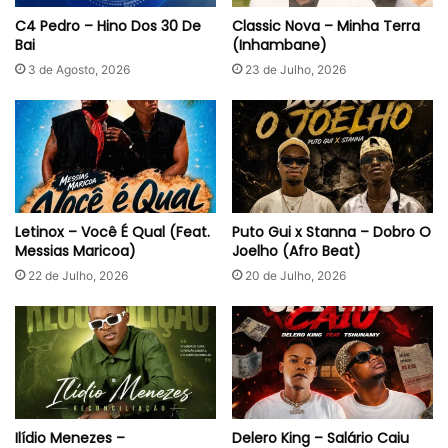
C4 Pedro – Hino Dos 30 De
Classic Nova – Minha Terra
Bai
(Inhambane)
3 de Agosto, 2026
23 de Julho, 2026
Letinox – Você É Qual (Feat.
Puto Gui x Stanna – Dobro O
Messias Maricoa)
Joelho (Afro Beat)
22 de Julho, 2026
20 de Julho, 2026
Ilídio Menezes –
Delero King – Salário Caiu