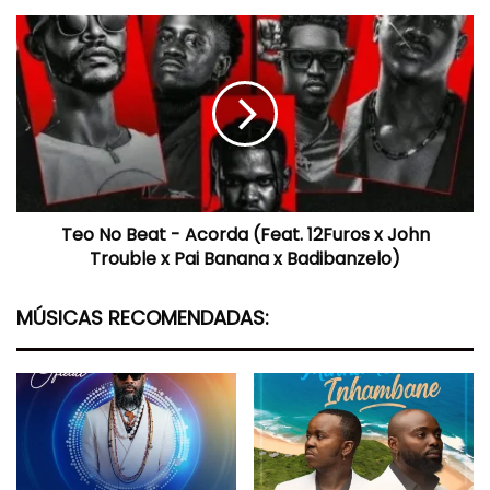
Teo
No
Beat
-
Acorda
(Feat.
12Furos
x
John
Teo No Beat - Acorda (Feat. 12Furos x John
Trouble
x
Trouble x Pai Banana x Badibanzelo)
Pai
Banana
MÚSICAS RECOMENDADAS:
x
Badibanzelo)