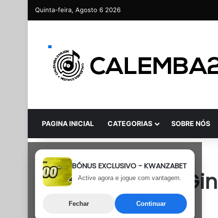
Quinta-feira, Agosto 6 2026
PAGINA INICIAL
CATEGORIAS
SOBRE NÓS
Afro House
BÓNUS EXCLUSIVO - KWANZABET
DJ Malvado – Gin
Active agora e jogue com vantagem.
Williams)
Fechar
Continuar