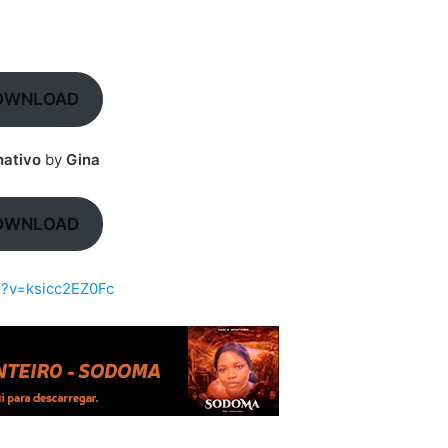
OWNLOAD
nativo
by
Gina
OWNLOAD
h?v=ksicc2EZ0Fc