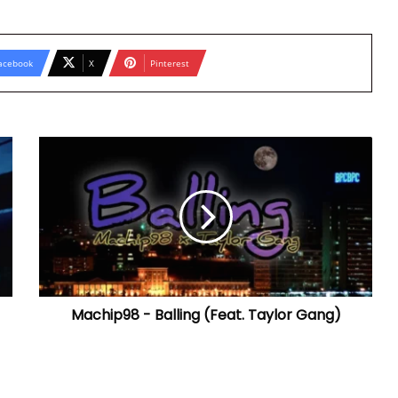
acebook
X
Pinterest
Machip98
-
Balling
(Feat.
Taylor
Gang)
Machip98 - Balling (Feat. Taylor Gang)