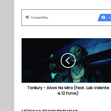
Compartilhar
F
Taniiury
-
Alvos
Na
Mira
(Feat.
Luis
Valente
&
Taniiury - Alvos Na Mira (Feat. Luis Valente
12
Furos)
& 12 Furos)