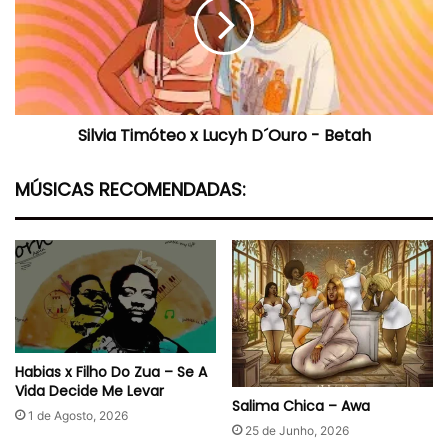
Lucyh
D
´Ouro
-
Betah
Silvia Timóteo x Lucyh D´Ouro - Betah
MÚSICAS RECOMENDADAS:
Habias x Filho Do Zua – Se A
Vida Decide Me Levar
Salima Chica – Awa
1 de Agosto, 2026
25 de Junho, 2026