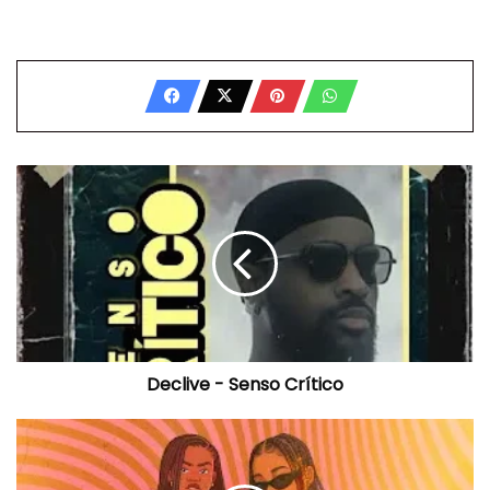
Declive
-
Senso
Crítico
Declive - Senso Crítico
Silvia
Timóteo
x