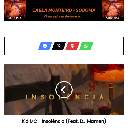
Kid
MC
-
Insolência
(Feat.
DJ
Mamen)
Kid MC - Insolência (Feat. DJ Mamen)