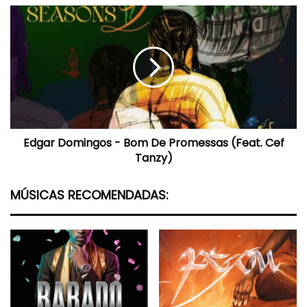
Edgar
Domingos
-
Bom
De
Promessas
(Feat.
Cef
Tanzy)
Edgar Domingos - Bom De Promessas (Feat. Cef
Tanzy)
MÚSICAS RECOMENDADAS: