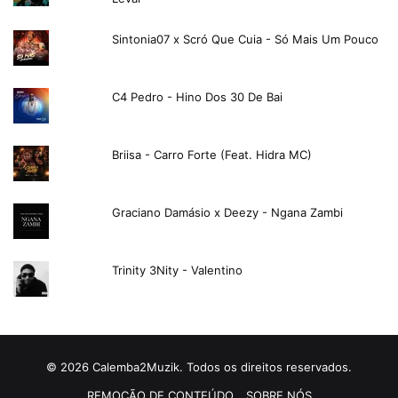
Sintonia07 x Scró Que Cuia - Só Mais Um Pouco
C4 Pedro - Hino Dos 30 De Bai
Briisa - Carro Forte (Feat. Hidra MC)
Graciano Damásio x Deezy - Ngana Zambi
Trinity 3Nity - Valentino
© 2026 Calemba2Muzik. Todos os direitos reservados.
REMOÇÃO DE CONTEÚDO
SOBRE NÓS