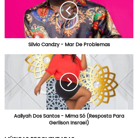
Mar
De
Problemas
Silvio Candzy - Mar De Problemas
Aaliyah
Dos
Santos
-
Mima
Só
(Resposta
Para
Gerilson
Aaliyah Dos Santos - Mima Só (Resposta Para
Insrael)
Gerilson Insrael)