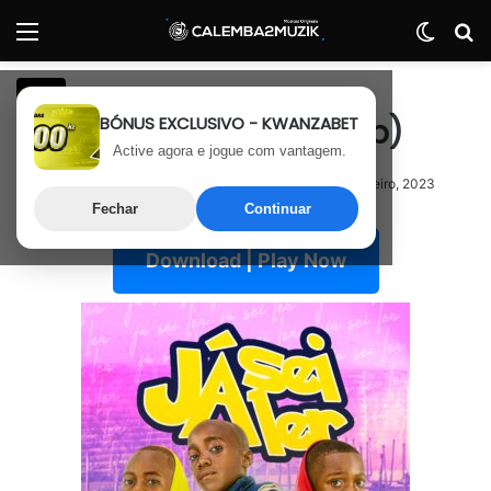
Menu
Switch
P
Rap
BÓNUS EXCLUSIVO - KWANZABET
Elevens – Já Sei Ler (Rap)
Active agora e jogue com vantagem.
25 de Fevereiro, 2023
Última atualização: 25 de Fevereiro, 2023
Fechar
Continuar
Download | Play Now