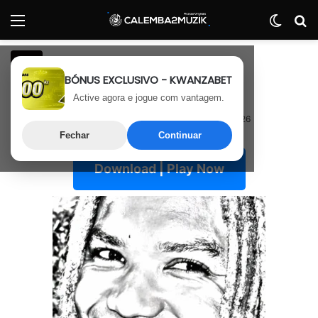
Menu
Switch
P
Rap
BÓNUS EXCLUSIVO - KWANZABET
Evan Jalu – Império
Active agora e jogue com vantagem.
26 de Janeiro, 2026
Última atualização: 3 de Maio, 2026
Fechar
Continuar
Download | Play Now