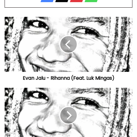
Evan
Jalu
-
Rihanna
(Feat.
Luk
Mingas)
Evan Jalu - Rihanna (Feat. Luk Mingas)
Evan
Jalu
-
Mil
Discursos