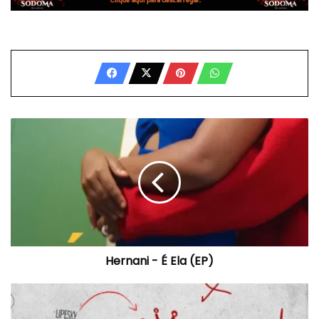
Hernani
-
É
Ela
(EP)
Hernani - É Ela (EP)
Mendez
-