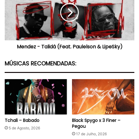
Talidá
(Feat.
Paulelson
&
LipeSky)
Mendez - Talidá (Feat. Paulelson & LipeSky)
MÚSICAS RECOMENDADAS:
Tchali – Babado
Black Spygo x 3 Finer –
Pegou
5 de Agosto, 2026
17 de Julho, 2026