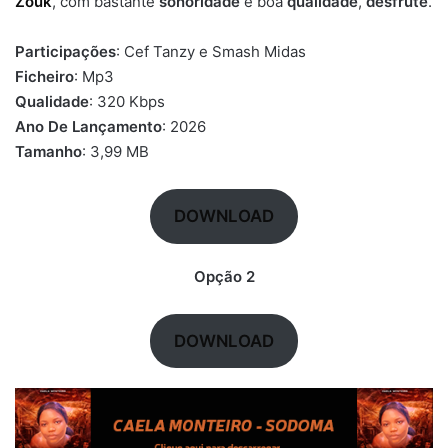
Zouk
, com bastante
sonoridade
e boa
qualidade
,
desfrute
.
Participações
: Cef Tanzy e Smash Midas
Ficheiro
: Mp3
Qualidade
: 320 Kbps
Ano De Lançamento
: 2026
Tamanho
: 3,99 MB
DOWNLOAD
Opção 2
DOWNLOAD