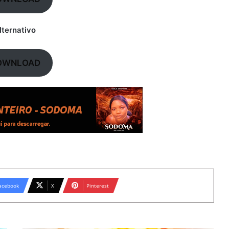
lternativo
OWNLOAD
acebook
X
Pinterest