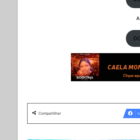
A
D
Compartilhar
F