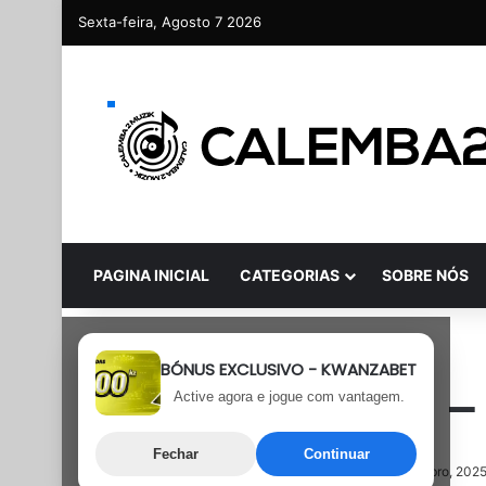
Sexta-feira, Agosto 7 2026
PAGINA INICIAL
CATEGORIAS
SOBRE NÓS
Rap
Trap
BÓNUS EXCLUSIVO - KWANZABET
Jonas David 76 –
Active agora e jogue com vantagem.
Fechar
Continuar
17 de Outubro, 2025
Última atualização: 17 de Outubro, 202