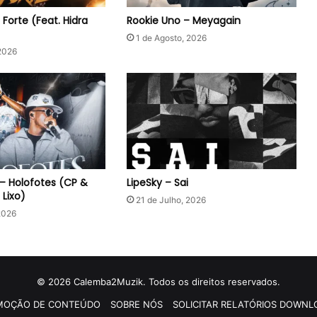
o Forte (Feat. Hidra
Rookie Uno – Meyagain
1 de Agosto, 2026
2026
– Holofotes (CP &
LipeSky – Sai
Lixo)
21 de Julho, 2026
2026
© 2026 Calemba2Muzik. Todos os direitos reservados.
MOÇÃO DE CONTEÚDO
SOBRE NÓS
SOLICITAR RELATÓRIOS DOWNL