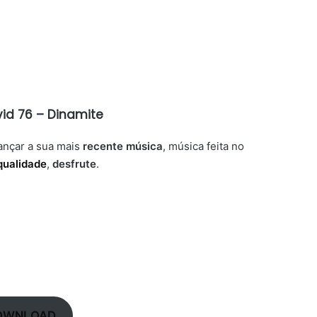
id 76 – Dinamite
ançar a sua mais
recente música
, música feita no
qualidade
,
desfrute
.
OWNLOAD