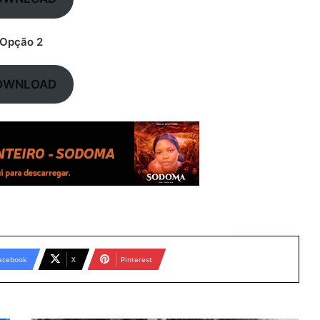
Opção 2
OWNLOAD
acebook
X
Pinterest