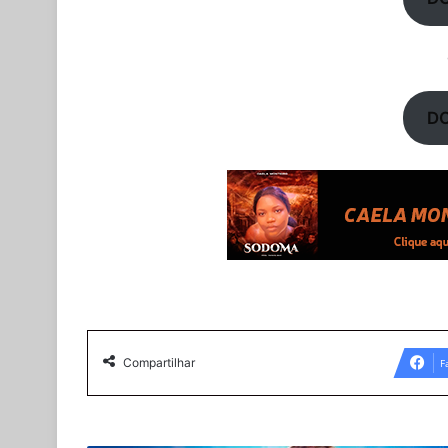
D
Compartilhar
F