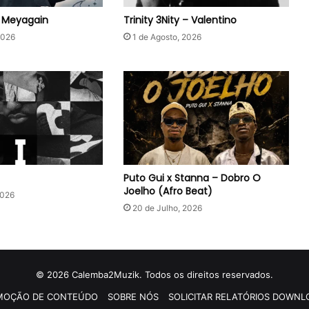
– Meyagain
Trinity 3Nity – Valentino
2026
1 de Agosto, 2026
Puto Gui x Stanna – Dobro O
Joelho (Afro Beat)
2026
20 de Julho, 2026
© 2026 Calemba2Muzik. Todos os direitos reservados.
MOÇÃO DE CONTEÚDO
SOBRE NÓS
SOLICITAR RELATÓRIOS DOWNL