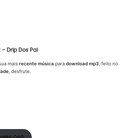
x – Drip Dos Pai
 sua mais
recente música
para
download
mp3
, feito no
dade
, desfrute.
OWNLOAD