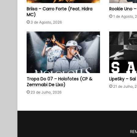
Briisa – Carro Forte (Feat. Hidra
Rookie Uno 
MC)
1 de Agosto, 
3 de Agosto, 2026
Tropa Do 07 – Holofotes (CP &
LipeSky – Sai
Zemmabi De Lixo)
21 de Julho, 
23 de Julho, 2026
RE