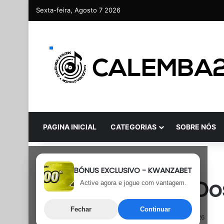
Sexta-feira, Agosto 7 2026
PAGINA INICIAL
CATEGORIAS
SOBRE NÓS
Rap
Semanal
BÓNUS EXCLUSIVO - KWANZABET
Lizy Flex – Drip D
Active agora e jogue com vantagem.
Fechar
Continuar
2 de Julho, 2026
Última atualização: 2 de Julho, 2026