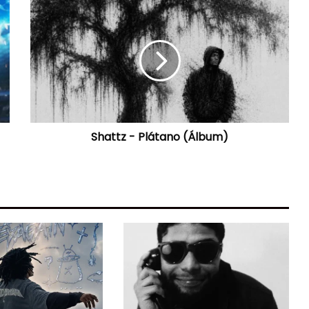
Shattz
-
Plátano
(Álbum)
Shattz - Plátano (Álbum)