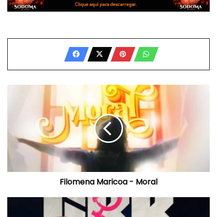
Filomena
Maricoa
-
Moral
Filomena Maricoa - Moral
Soraia
Ramos