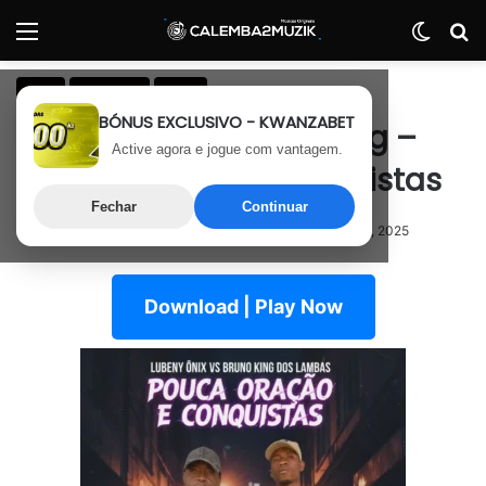
Menu
Switch
P
Rap
Semanal
Trap
BÓNUS EXCLUSIVO - KWANZABET
Lubeny Ônix x Bruno King –
Active agora e jogue com vantagem.
Pouca Oração e Conquistas
Fechar
Continuar
17 de Outubro, 2025
Última atualização: 17 de Outubro, 2025
Download | Play Now