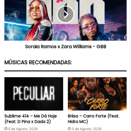
x
Zara
Williams
-
GBB
Soraia Ramos x Zara Williams - GBB
MÚSICAS RECOMENDADAS:
Sublime 414 – Me Dá Hoje
Briisa – Carro Forte (Feat.
(Feat. D Pina x Dada 2)
Hidra MC)
5 de Agosto, 2026
3 de Agosto, 2026