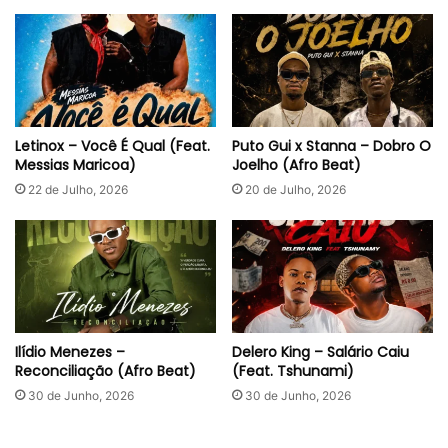
Letinox – Você É Qual (Feat.
Puto Gui x Stanna – Dobro O
Messias Maricoa)
Joelho (Afro Beat)
22 de Julho, 2026
20 de Julho, 2026
Ilídio Menezes –
Delero King – Salário Caiu
Reconciliação (Afro Beat)
(Feat. Tshunami)
30 de Junho, 2026
30 de Junho, 2026