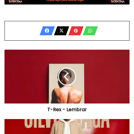
T-
Rex
-
Lembrar
T-Rex - Lembrar
Silver
Saga