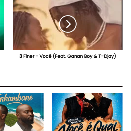
3
Finer
-
Você
(Feat.
Ganan
Boy
&
T-
3 Finer - Você (Feat. Ganan Boy & T-Djay)
Djay)