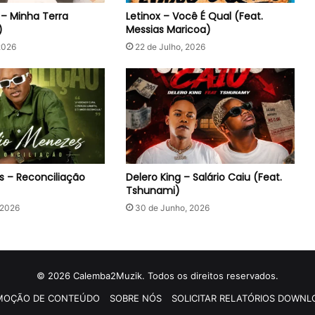
 – Minha Terra
Letinox – Você É Qual (Feat.
)
Messias Maricoa)
2026
22 de Julho, 2026
es – Reconciliação
Delero King – Salário Caiu (Feat.
Tshunami)
 2026
30 de Junho, 2026
© 2026 Calemba2Muzik. Todos os direitos reservados.
MOÇÃO DE CONTEÚDO
SOBRE NÓS
SOLICITAR RELATÓRIOS DOWNL