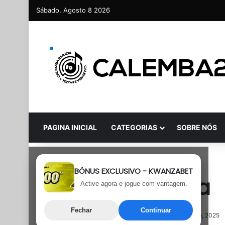
Sábado, Agosto 8 2026
PAGINA INICIAL
CATEGORIAS
SOBRE NÓS
Afro Beat África
BÓNUS EXCLUSIVO - KWANZABET
Madiba – Inveja
Active agora e jogue com vantagem.
Fechar
Continuar
21 de Agosto, 2025
Última atualização: 21 de Agosto, 2025