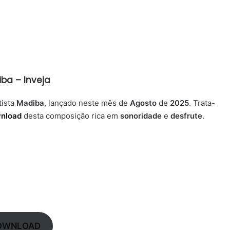
ba – Inveja
tista
Madiba
, lançado neste mês de
Agosto
de
2025
. Trata-
nload
desta composição rica em
sonoridade
e
desfrute
.
OWNLOAD