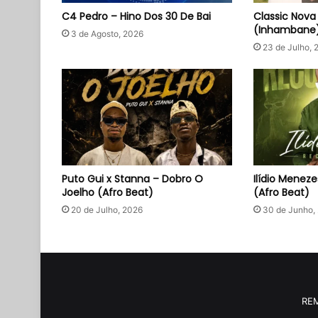
C4 Pedro – Hino Dos 30 De Bai
Classic Nova
(Inhambane
3 de Agosto, 2026
23 de Julho, 
Puto Gui x Stanna – Dobro O
Ilídio Menez
Joelho (Afro Beat)
(Afro Beat)
20 de Julho, 2026
30 de Junho,
RE