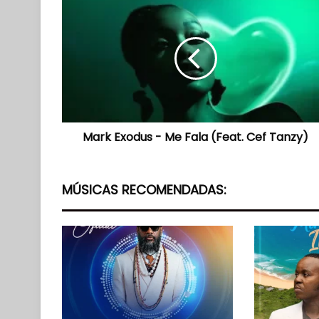
Mark
Exodus
-
Me
Fala
(Feat.
Cef
Tanzy)
Mark Exodus - Me Fala (Feat. Cef Tanzy)
MÚSICAS RECOMENDADAS: