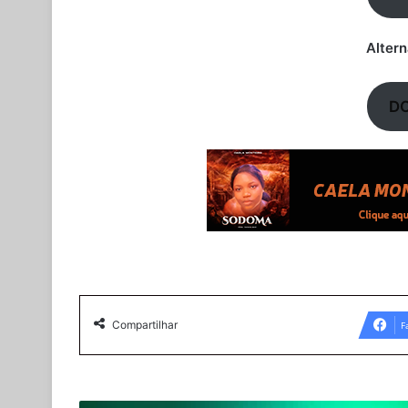
Alter
D
Compartilhar
F