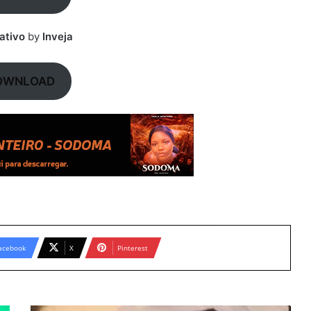
nativo
by
Inveja
OWNLOAD
acebook
X
Pinterest