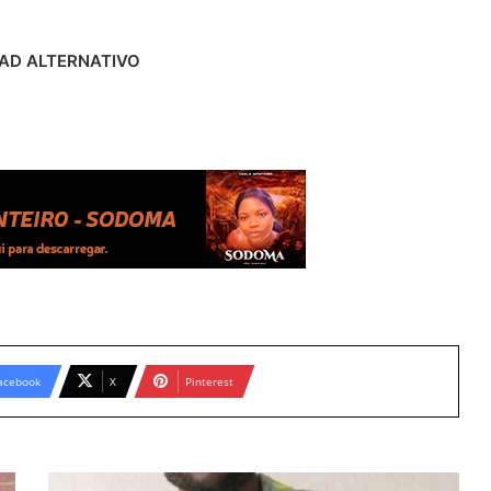
D ALTERNATIVO
acebook
X
Pinterest
Samuel