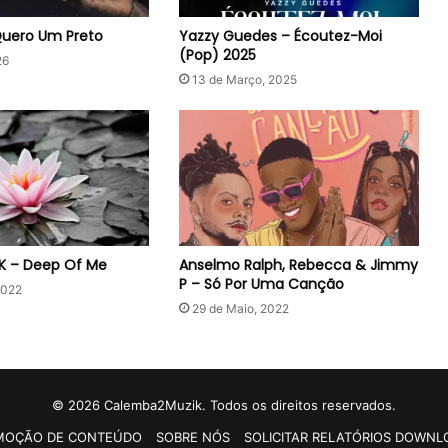
Quero Um Preto
Yazzy Guedes – Écoutez-Moi
(Pop) 2025
26
13 de Março, 2025
 K – Deep Of Me
Anselmo Ralph, Rebecca & Jimmy
P – Só Por Uma Canção
2022
29 de Maio, 2022
© 2026 Calemba2Muzik. Todos os direitos reservados.
MOÇÃO DE CONTEÚDO
SOBRE NÓS
SOLICITAR RELATÓRIOS DOWNL