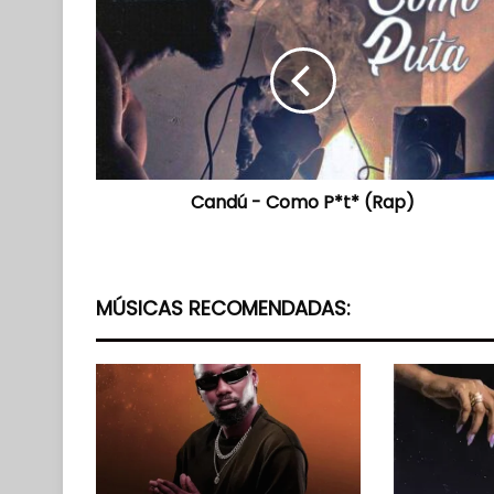
-
Como
P*t*
(Rap)
Candú - Como P*t* (Rap)
MÚSICAS RECOMENDADAS: