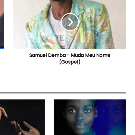
Demba
-
Muda
Meu
Nome
(Gospel)
Samuel Demba - Muda Meu Nome
(Gospel)