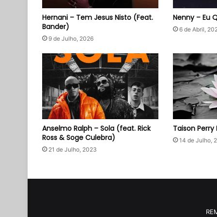
Hernani – Tem Jesus Nisto (Feat.
Nenny – Eu 
Bander)
6 de Abril, 20
9 de Julho, 2026
Anselmo Ralph – Sola (feat. Rick
Taison Perry
Ross & Soge Culebra)
14 de Julho, 
21 de Julho, 2023
RE