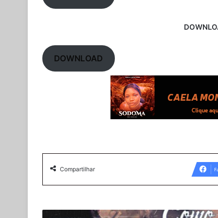
DOWNLOA
DOWNLOAD
Compartilhar
F
Candú