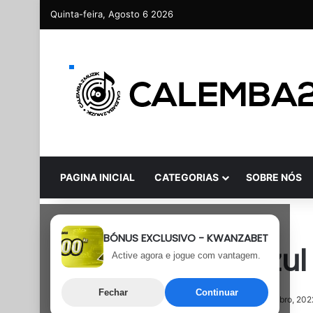
Quinta-feira, Agosto 6 2026
PAGINA INICIAL
CATEGORIAS
SOBRE NÓS
Pop
BÓNUS EXCLUSIVO - KWANZABET
Nenny – Mar Azul
Active agora e jogue com vantagem.
Fechar
Continuar
1 de Setembro, 2022
Última atualização: 1 de Setembro, 202