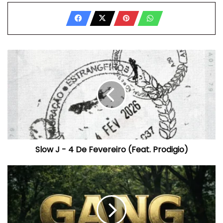
Slow
J
-
4
De
Fevereiro
(Feat.
Prodigio)
Slow J - 4 De Fevereiro (Feat. Prodigio)
Joy
Prince
x
Soba
Mugabe
-