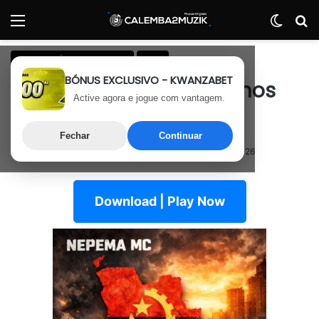
Menu
Switch
P
Hip Hop África e Mundo
Rap
BÓNUS EXCLUSIVO - KWANZABET
Nepema MC – Mais 5 Anos
Active agora e jogue com vantagem.
(Hip Hop)
Fechar
Continuar
4 de Fevereiro, 2026
Última atualização: 3 de Maio, 2026
Download | Play Now