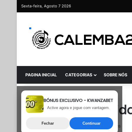
Sexta-feira, Agosto 7 2026
PAGINA INICIAL
CATEGORIAS
SOBRE NÓS
Rap
BÓNUS EXCLUSIVO - KWANZABET
Plutonio – Corrid
Active agora e jogue com vantagem.
Fechar
Continuar
5 de Julho, 2026
Última atualização: 5 de Julho, 2026