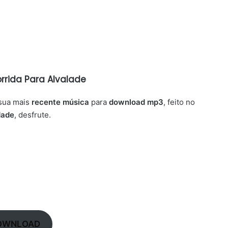
orrida Para Alvalade
sua mais
recente música
para
download mp3
, feito no
dade
, desfrute.
OWNLOAD