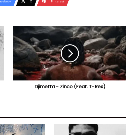
acebook
X
Pinterest
Djimetta
-
Zinco
(Feat.
T-
Rex)
Djimetta - Zinco (Feat. T-Rex)