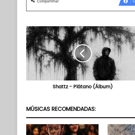
Compartilhar
F
Shattz
-
Plátano
(Álbum)
Shattz - Plátano (Álbum)
MÚSICAS RECOMENDADAS: