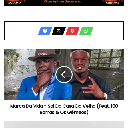
Marca
Da
Vida
-
Sai
Da
Casa
Da
Velha
Marca Da Vida - Sai Da Casa Da Velha (Feat. 100
(Feat.
100
Barras & Os Gêmeos)
Barras
&
Lufandro