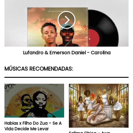
Os
&
Gêmeos)
Emerson
Daniel
-
Carolina
Lufandro & Emerson Daniel - Carolina
MÚSICAS RECOMENDADAS:
Habias x Filho Do Zua – Se A
Vida Decide Me Levar