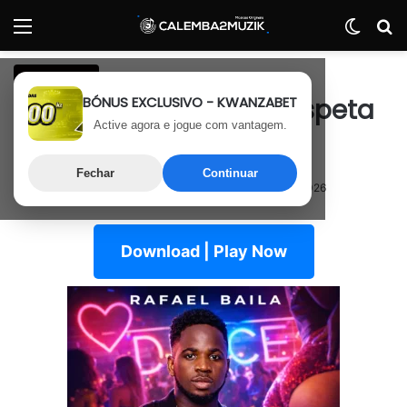
Menu
Switch
P
Afro House
BÓNUS EXCLUSIVO - KWANZABET
Rafael Baila – Rebola Espeta
Active agora e jogue com vantagem.
(Feat. Palvis)
Fechar
Continuar
7 de Janeiro, 2026
Última atualização: 7 de Janeiro, 2026
Download | Play Now