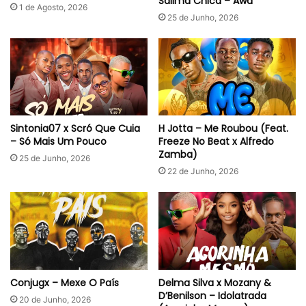
Salima Chica – Awa
1 de Agosto, 2026
25 de Junho, 2026
Sintonia07 x Scró Que Cuia
H Jotta – Me Roubou (Feat.
– Só Mais Um Pouco
Freeze No Beat x Alfredo
Zamba)
25 de Junho, 2026
22 de Junho, 2026
Conjugx – Mexe O País
Delma Silva x Mozany &
D’Benilson – Idolatrada
20 de Junho, 2026