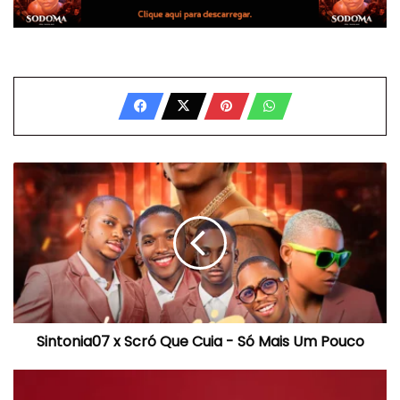
Sintonia07
x
Scró
Que
Cuia
-
Só
Mais
Um
Sintonia07 x Scró Que Cuia - Só Mais Um Pouco
Pouco
T-
Rex