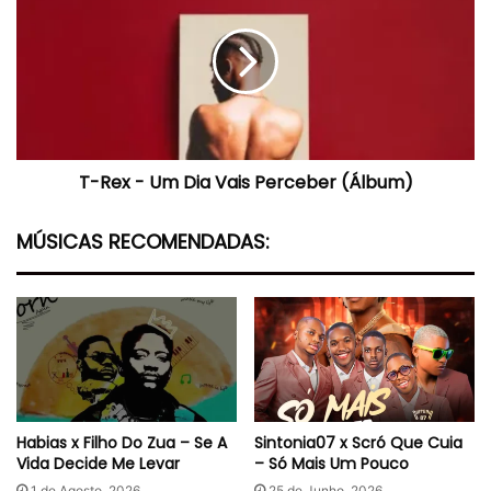
-
Um
Dia
Vais
Perceber
(Álbum)
T-Rex - Um Dia Vais Perceber (Álbum)
MÚSICAS RECOMENDADAS:
Habias x Filho Do Zua – Se A
Sintonia07 x Scró Que Cuia
Vida Decide Me Levar
– Só Mais Um Pouco
1 de Agosto, 2026
25 de Junho, 2026