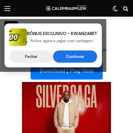
Menu
Switch
P
R&B
BÓNUS EXCLUSIVO - KWANZABET
Silver Saga – Angelica
Active agora e jogue com vantagem.
28 de Junho, 2026
Última atualização: 28 de Junho, 2026
Fechar
Continuar
Download | Play Now