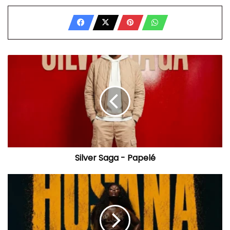
Silver
Saga
-
Papelé
Silver Saga - Papelé
Cef
Tanzy
-
Hosana