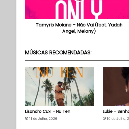
Yadah
Angel,
Melony)
Tamyris Moiane – Não Vai (feat. Yadah
Angel, Melony)
MÚSICAS RECOMENDADAS:
Lisandro Cuxi – Nu Ten
Lukie – Senh
11 de Julho, 2026
10 de Julho, 