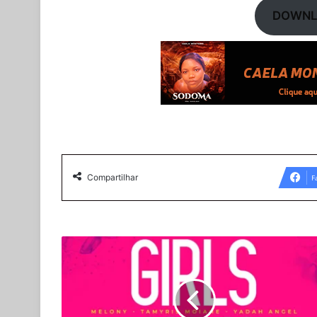
DOWNLO
Compartilhar
F
Tamyris
Moiane
–
Não
Vai
(feat.