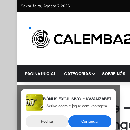
Sexta-feira, Agosto 7 2026
PAGINA INICIAL
CATEGORIAS
SOBRE NÓS
Kizomba Músicas
BÓNUS EXCLUSIVO - KWANZABET
Tamyris Moiane –
Active agora e jogue com vantagem.
(Feat. Yadah Ang
Fechar
Continuar