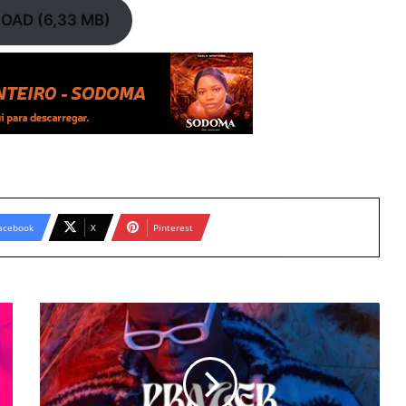
AD (6,33 MB)
acebook
X
Pinterest
Landrick
-
Prazer
(Feat.
Trinity
3Nity)