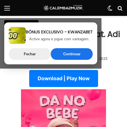
Menu
Switch
P
Afro Beat África
BÓNUS EXCLUSIVO - KWANZABET
Titica – Dá No Bebé (Feat. Adi
Active agora e jogue com vantagem.
Mix & Picante)
Fechar
Continuar
10 de Outubro, 2025
Última atualização: 10 de Outubro, 2025
Download | Play Now