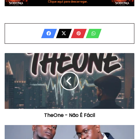
TheOne
-
Não
É
Fácil
TheOne - Não É Fácil
DJ
Mão