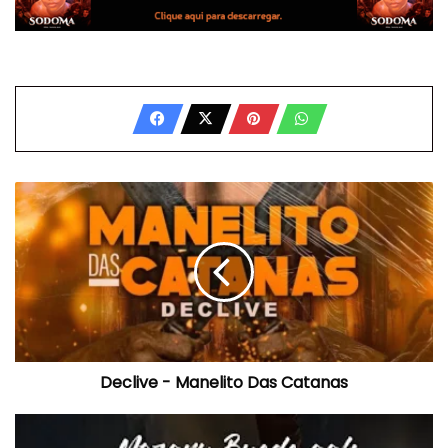
Declive
-
Manelito
Das
Catanas
Declive - Manelito Das Catanas
Mozany
Bué