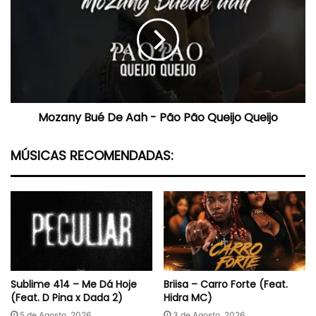
De
Aah
-
Pão
Pão
Queijo
Queijo
Mozany Bué De Aah - Pão Pão Queijo Queijo
MÚSICAS RECOMENDADAS:
Sublime 414 – Me Dá Hoje
Briisa – Carro Forte (Feat.
(Feat. D Pina x Dada 2)
Hidra MC)
5 de Agosto, 2026
3 de Agosto, 2026