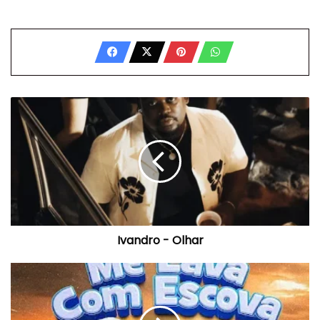
Ivandro
-
Olhar
Ivandro - Olhar
Cicinho
Fragata
-
Me