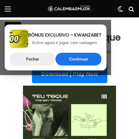
Menu
Switch
P
Zouk
BÓNUS EXCLUSIVO - KWANZABET
Txoboy Tênnis – Teu Toque
Active agora e jogue com vantagem.
12 de Junho, 2025
Última atualização: 12 de Junho, 2025
Fechar
Continuar
Download | Play Now