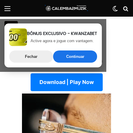
Menu
Switch
P
Rap
BÓNUS EXCLUSIVO - KWANZABET
Wizy – Só Acreditares
Active agora e jogue com vantagem.
(Maybach Flow)
Fechar
Continuar
6 de Junho, 2026
Última atualização: 9 de Junho, 2026
Download | Play Now