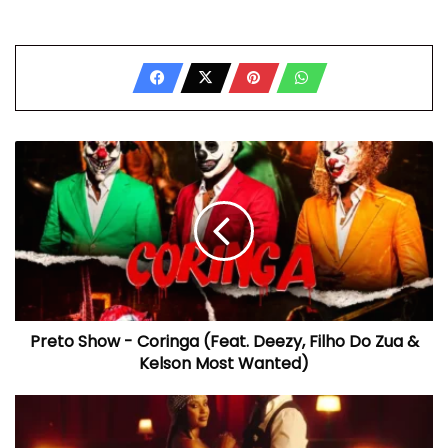
Preto
Show
-
Coringa
(Feat.
Deezy,
Filho
Do
Zua
Preto Show - Coringa (Feat. Deezy, Filho Do Zua &
&
Kelson
Kelson Most Wanted)
Most
Wanted)
Bruna
Tatiana
-