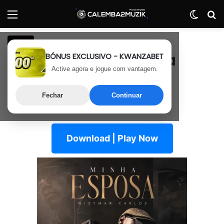
Menu
Switch
P
Zouk
BÓNUS EXCLUSIVO - KWANZABET
Wizymar Carlos – Minha
Active agora e jogue com vantagem.
Esposa
Fechar
Continuar
1 de Julho, 2026
Última atualização: 1 de Julho, 2026
Download | Play Now