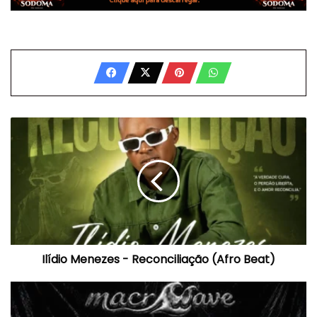
Ilídio
Menezes
-
Reconciliação
(Afro
Beat)
Ilídio Menezes - Reconciliação (Afro Beat)
Evas
-