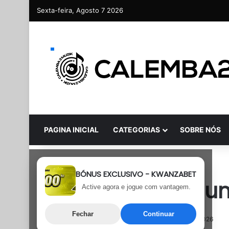
Sexta-feira, Agosto 7 2026
PAGINA INICIAL
CATEGORIAS
SOBRE NÓS
Afro Beat África
BÓNUS EXCLUSIVO - KWANZABET
Allone Bless – Zu
Active agora e jogue com vantagem.
Fechar
Continuar
9 de Junho, 2026
Última atualização: 9 de Junho, 2026