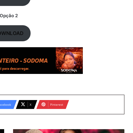
Opção 2
OWNLOAD
acebook
X
Pinterest
Delma