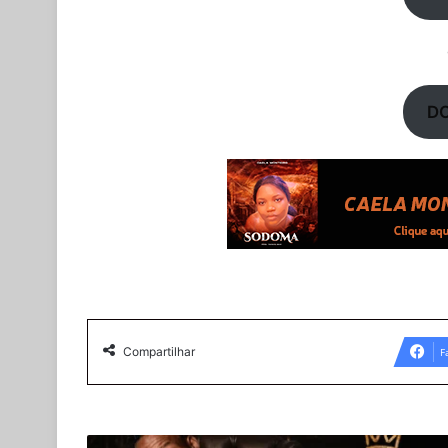
D
Compartilhar
F
Charop