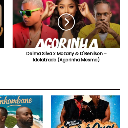
Silva
x
Mozany
&
D'Benilson
–
Idolatrada
(Agorinha
Delma Silva x Mozany & D'Benilson –
Mesmo)
Idolatrada (Agorinha Mesmo)