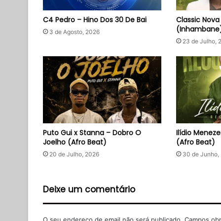
C4 Pedro – Hino Dos 30 De Bai
Classic Nova
(Inhambane
3 de Agosto, 2026
23 de Julho, 
Puto Gui x Stanna – Dobro O
Ilídio Menez
Joelho (Afro Beat)
(Afro Beat)
20 de Julho, 2026
30 de Junho,
Deixe um comentário
O seu endereço de email não será publicado.
Campos obr