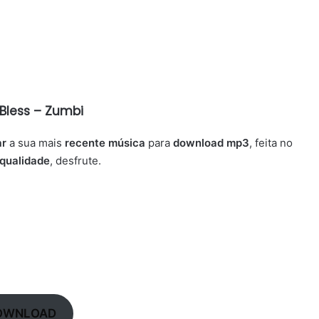
 Bless – Zumbi
ar
a sua mais
recente música
para
download mp3
, feita no
qualidade
, desfrute.
OWNLOAD