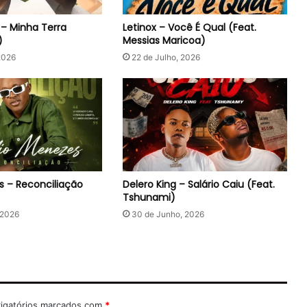
 – Minha Terra
Letinox – Você É Qual (Feat.
)
Messias Maricoa)
2026
22 de Julho, 2026
es – Reconciliação
Delero King – Salário Caiu (Feat.
Tshunami)
 2026
30 de Junho, 2026
igatórios marcados com
*