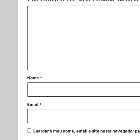
C
o
m
e
n
t
á
r
Nome
*
i
o
*
Email
*
Guardar o meu nome, email e site neste navegador pa