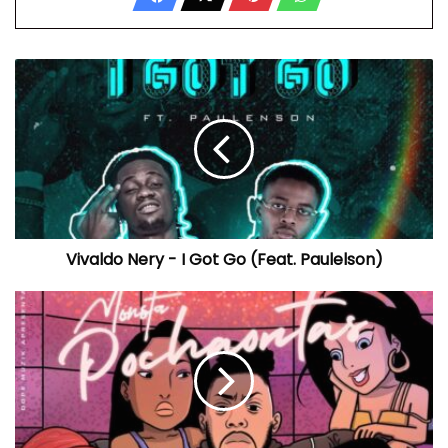
Vivaldo
Nery
-
I
Got
Go
(Feat.
Paulelson)
Vivaldo Nery - I Got Go (Feat. Paulelson)
Monsta
-
Pochaontas