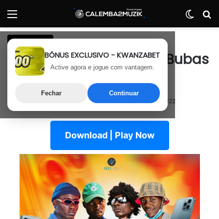
Menu
Switch
P
Afro House
BÓNUS EXCLUSIVO - KWANZABET
Bate Na Tsitsa – Todos Bubas
Active agora e jogue com vantagem.
De Angola São
Fechar
Continuar
26 de Junho, 2022
Última atualização: 26 de Junho, 2022
Download | Play Now