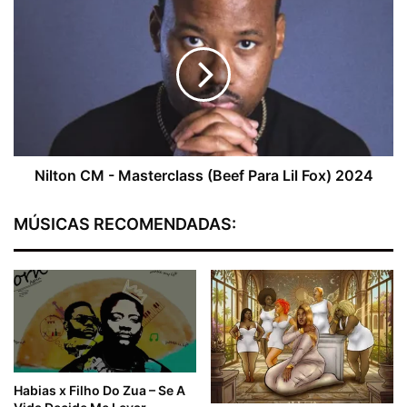
Nilton
CM
-
Masterclass
(Beef
Para
Lil
Fox)
2024
Nilton CM - Masterclass (Beef Para Lil Fox) 2024
MÚSICAS RECOMENDADAS:
Habias x Filho Do Zua – Se A