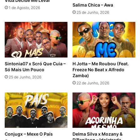
Vida Decide Me Levar
Salima Chica – Awa
1 de Agosto, 2026
25 de Junho, 2026
Sintonia07 x Scró Que Cuia –
H Jotta – Me Roubou (Feat.
Só Mais Um Pouco
Freeze No Beat x Alfredo
Zamba)
25 de Junho, 2026
22 de Junho, 2026
Conjugx – Mexe O País
Delma Silva x Mozany &
D’Benilson – Idolatrada