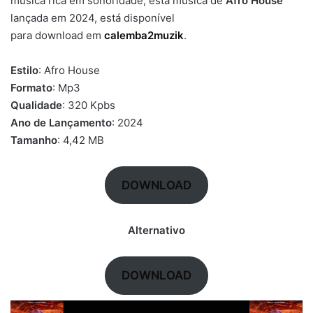
música rica em sonoridade, está música de
Afro House
lançada em 2024, está disponível
para download em
calemba2muzik
.
Estilo
: Afro House
Formato
: Mp3
Qualidade
: 320 Kpbs
Ano de Lançamento
: 2024
Tamanho
: 4,42 MB
DOWNLOAD
Alternativo
DOWNLOAD