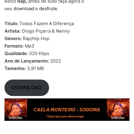
estilo
Rap,
antes de tudo faça agora o
seu
download
e
desfrute
.
Titulo:
Todos Fazem A Diferença
Artista:
Diogo Piçarra & Nenny
Género:
Rap/Hip Hop
Formato:
Mp3
Qualidade:
320 Kbps
Ano de Lançamento:
2022
Tamanho:
3,91 MB
DOWNLOAD