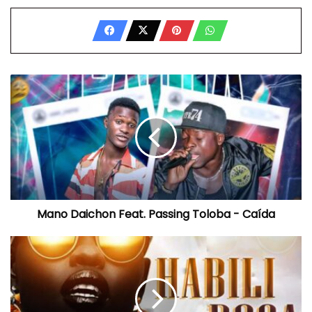
Mano
Daichon
Feat.
Passing
Toloba
-
Caída
Mano Daichon Feat. Passing Toloba - Caída
Young
Garo
-
Minha
Habilidosa