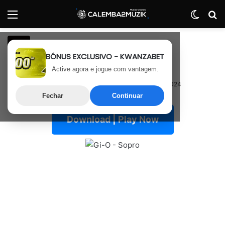
Menu
Switch
P
Rap
BÓNUS EXCLUSIVO - KWANZABET
Gi-O – Sopro
Active agora e jogue com vantagem.
14 de Junho, 2024
Última atualização: 14 de Junho, 2024
Fechar
Continuar
Download | Play Now