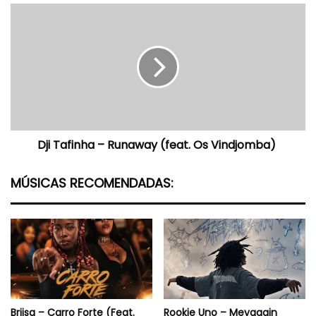
Dji
Tafinha
–
Runaway
(feat.
Os
Vindjomba)
Dji Tafinha – Runaway (feat. Os Vindjomba)
MÚSICAS RECOMENDADAS:
Briisa – Carro Forte (Feat.
Rookie Uno – Meyagain