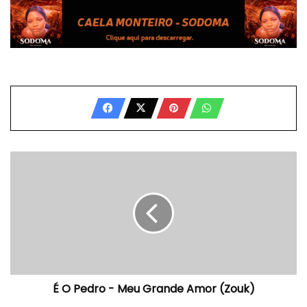
É
O
Pedro
-
Meu
Grande
Amor
(Zouk)
É O Pedro - Meu Grande Amor (Zouk)