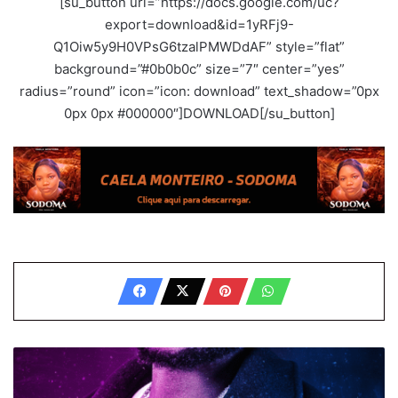
[su_button url=”https://docs.google.com/uc?
export=download&id=1yRFj9-
Q1Oiw5y9H0VPsG6tzalPMWDdAF” style=”flat”
background=”#0b0b0c” size=”7″ center=”yes”
radius=”round” icon=”icon: download” text_shadow=”0px
0px 0px #000000″]DOWNLOAD[/su_button]
P
A
C