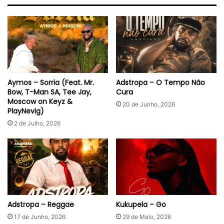
k
o
)
A
m
o
r
Aymos – Sorria (Feat. Mr.
Adstropa – O Tempo Não
Bow, T-Man SA, Tee Jay,
Cura
Moscow on Keyz &
20 de Junho, 2026
PlayNevig)
2 de Julho, 2026
Adstropa – Reggae
Kukupela – Go
17 de Junho, 2026
29 de Maio, 2026