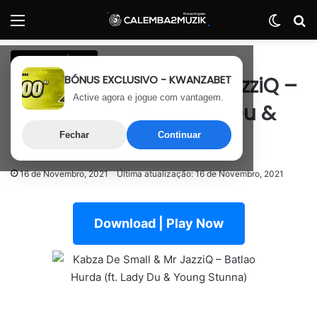
Menu
Switch
P
Amapiano África
BÓNUS EXCLUSIVO - KWANZABET
Kabza De Small & Mr JazziQ –
Active agora e jogue com vantagem.
Batlao Hurda (ft. Lady Du &
Young Stunna)
Fechar
Continuar
16 de Novembro, 2021
Última atualização: 16 de Novembro, 2021
Download | Play Now