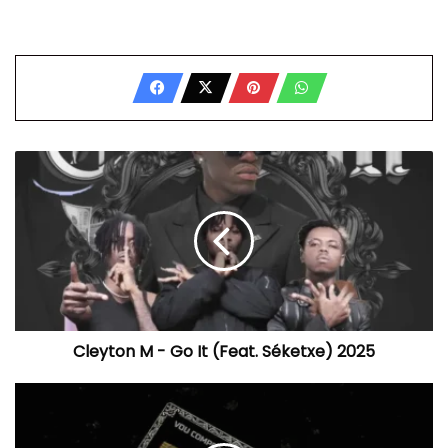
Cleyton
M
-
Go
It
(Feat.
Séketxe)
2025
Cleyton M - Go It (Feat. Séketxe) 2025
Lil
Mac
-