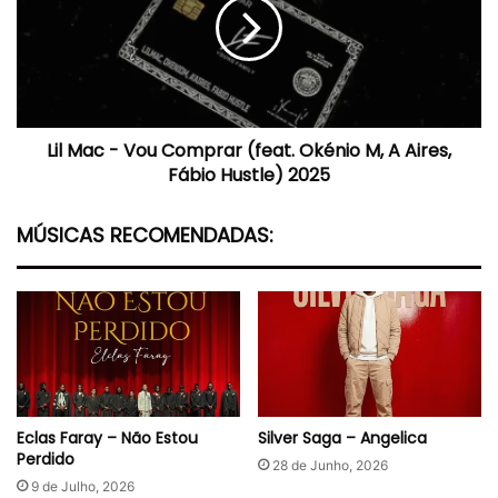
Vou
Comprar
(feat.
Okénio
M,
A
Lil Mac - Vou Comprar (feat. Okénio M, A Aires,
Aires,
Fábio
Fábio Hustle) 2025
Hustle)
2025
MÚSICAS RECOMENDADAS:
Eclas Faray – Não Estou
Silver Saga – Angelica
Perdido
28 de Junho, 2026
9 de Julho, 2026