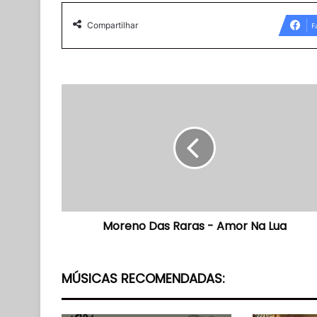
Compartilhar
F
Moreno
Das
Raras
-
Amor
Na
Lua
Moreno Das Raras - Amor Na Lua
MÚSICAS RECOMENDADAS: