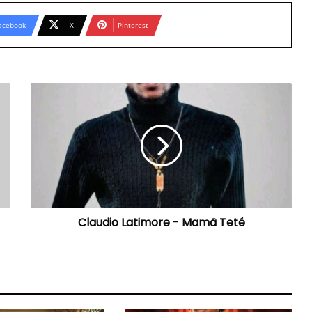
acebook
X
Pinterest
Claudio
Latimore
-
Mamã
Teté
Claudio Latimore - Mamã Teté