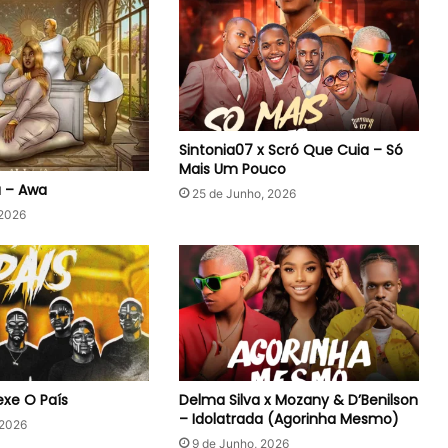
Sintonia07 x Scró Que Cuia – Só
Mais Um Pouco
a – Awa
25 de Junho, 2026
 2026
xe O País
Delma Silva x Mozany & D’Benilson
– Idolatrada (Agorinha Mesmo)
 2026
9 de Junho, 2026