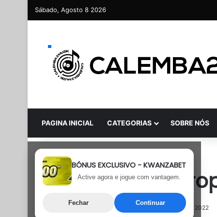
Sábado, Agosto 8 2026
PAGINA INICIAL
CATEGORIAS
SOBRE NÓS
Afro House
BÓNUS EXCLUSIVO - KWANZABET
MC Jolari – A Tr
Active agora e jogue com vantagem.
Fechar
Continuar
10 de Junho, 2022
Última atualização: 10 de Junho, 2022