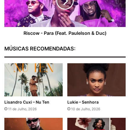
w
o
x
w
M
-
y
P
l
a
s
r
Riscow - Para (Feat. Paulelson & Duc)
o
a
n
(
MÚSICAS RECOMENDADAS:
-
F
F
e
i
a
l
t
h
.
a
P
D
a
a
u
E
l
Lisandro Cuxi – Nu Ten
Lukie – Senhora
v
e
11 de Julho, 2026
10 de Julho, 2026
a
l
s
o