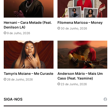
n
&
D
u
c
Hernani – Cara Metade (Feat.
Filomena Maricoa – Money
)
Denilson LA)
30 de Junho, 2026
9 de Julho, 2026
Tamyris Moiane – Me Curaste
Anderson Mário – Mais Um
Caso (Feat. Yasmine)
26 de Junho, 2026
23 de Junho, 2026
SIGA-NOS