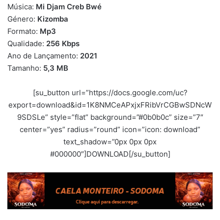
Música:
Mi Djam Creb Bwé
Género:
Kizomba
Formato:
Mp3
Qualidade:
256 Kbps
Ano de Lançamento:
2021
Tamanho:
5,3 MB
[su_button url=”https://docs.google.com/uc?
export=download&id=1K8NMCeAPxjxFRibVrCGBwSDNcW
9SDSLe” style=”flat” background=”#0b0b0c” size=”7″
center=”yes” radius=”round” icon=”icon: download”
text_shadow=”0px 0px 0px
#000000″]DOWNLOAD[/su_button]