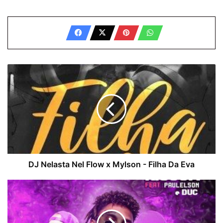
D
J
N
e
l
a
s
t
a
N
DJ Nelasta Nel Flow x Mylson - Filha Da Eva
e
l
R
F
i
l
s
o
c