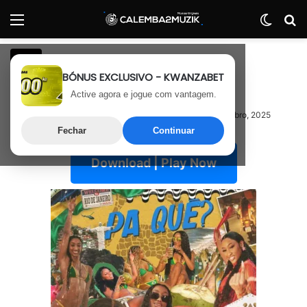
Menu
Switch
P
R&B
BÓNUS EXCLUSIVO - KWANZABET
Neyna – Pa Quê
Active agora e jogue com vantagem.
12 de Setembro, 2025
Última atualização: 12 de Setembro, 2025
Fechar
Continuar
Download | Play Now