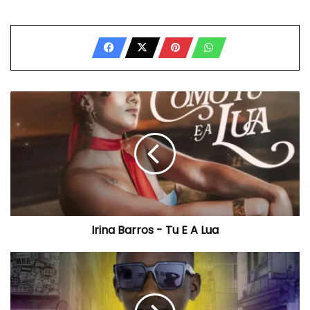
Irina
Barros
-
Tu
E
A
Lua
Irina Barros - Tu E A Lua
Rei
Do
Estala
-