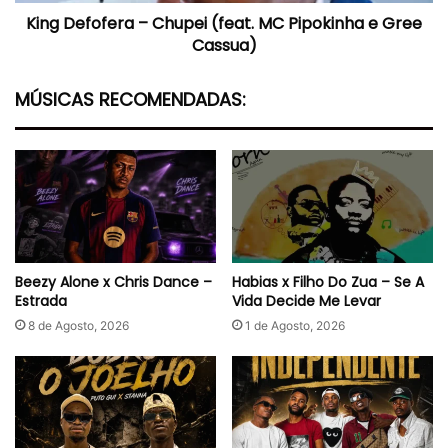
King Defofera – Chupei (feat. MC Pipokinha e Gree
Cassua)
Cassua)
MÚSICAS RECOMENDADAS:
Beezy Alone x Chris Dance –
Habias x Filho Do Zua – Se A
Estrada
Vida Decide Me Levar
8 de Agosto, 2026
1 de Agosto, 2026