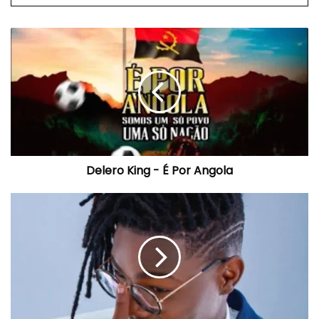
Delero
King
-
É
Por
Angola
Delero King - É Por Angola
King
Defofera
–
Chupei
(feat.
MC
Pipokinha
e
Gree