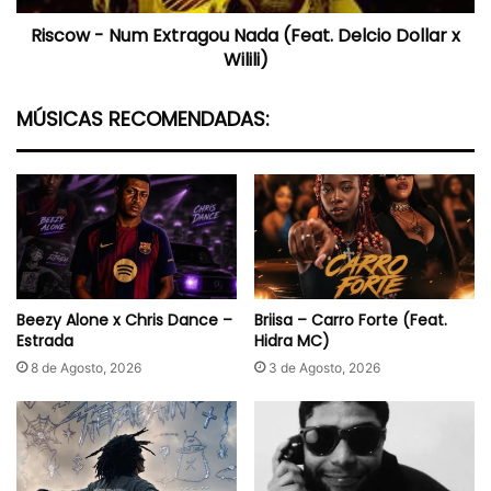
u
Riscow - Num Extragou Nada (Feat. Delcio Dollar x
m
Wilili)
E
x
t
MÚSICAS RECOMENDADAS:
r
a
g
o
u
N
a
d
a
Beezy Alone x Chris Dance –
Briisa – Carro Forte (Feat.
(
Estrada
Hidra MC)
F
8 de Agosto, 2026
3 de Agosto, 2026
e
a
t
.
D