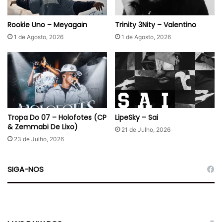
e
l
c
Rookie Uno – Meyagain
Trinity 3Nity – Valentino
i
1 de Agosto, 2026
1 de Agosto, 2026
o
D
o
l
l
a
r
x
Tropa Do 07 – Holofotes (CP
LipeSky – Sai
& Zemmabi De Lixo)
W
21 de Julho, 2026
i
23 de Julho, 2026
l
i
l
SIGA-NOS
i
)