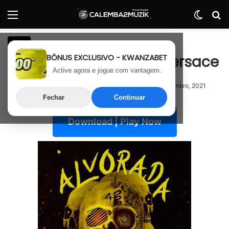
Menu
Switch
P
Rap
BÓNUS EXCLUSIVO - KWANZABET
Paulelson – Gucci ou Versace
Active agora e jogue com vantagem.
28 de Dezembro, 2021
Última atualização: 28 de Dezembro, 2021
Fechar
Continuar
Download | Play Now