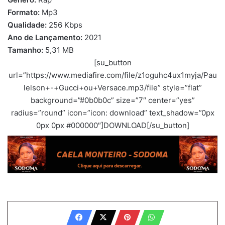
Formato:
Mp3
Qualidade:
256 Kbps
Ano de Lançamento:
2021
Tamanho:
5,31 MB
[su_button
url=”https://www.mediafire.com/file/z1oguhc4ux1myja/Pau
lelson+-+Gucci+ou+Versace.mp3/file” style=”flat”
background=”#0b0b0c” size=”7″ center=”yes”
radius=”round” icon=”icon: download” text_shadow=”0px
0px 0px #000000″]DOWNLOAD[/su_button]