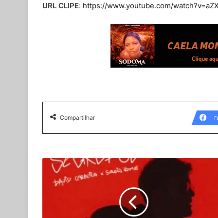
URL CLIPE
:
https://www.youtube.com/watch?v=aZ
Compartilhar
F
David
Carreira
-
Segredos
(Feat.
Soraia