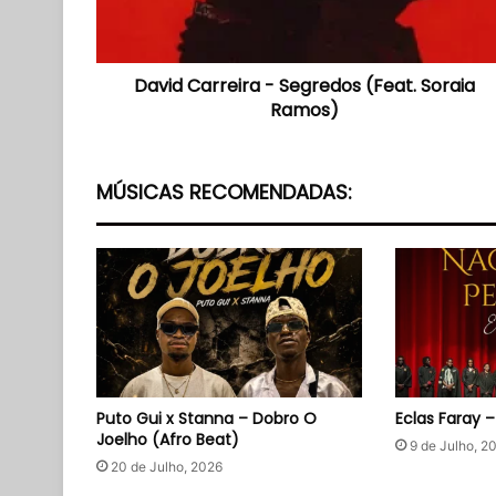
Ramos)
David Carreira - Segredos (Feat. Soraia
Ramos)
MÚSICAS RECOMENDADAS:
Puto Gui x Stanna – Dobro O
Eclas Faray 
Joelho (Afro Beat)
9 de Julho, 2
20 de Julho, 2026