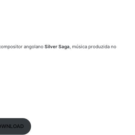
e compositor angolano
Silver Saga
, música produzida no
OWNLOAD