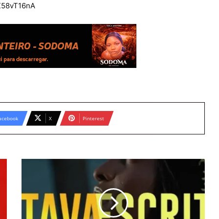
X58vT16nA
acebook
X
Pinterest
Telma
Lee
-
Estava
Escrito