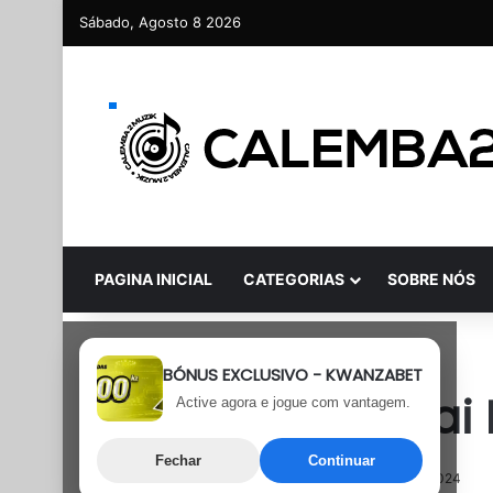
Sábado, Agosto 8 2026
PAGINA INICIAL
CATEGORIAS
SOBRE NÓS
R&B
Semanal
BÓNUS EXCLUSIVO - KWANZABET
Silver Saga – Va
Active agora e jogue com vantagem.
Fechar
Continuar
13 de Maio, 2024
Última atualização: 13 de Maio, 2024