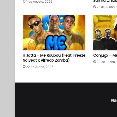
Salima Chic
1 de Agosto, 2026
25 de Junho,
H Jotta – Me Roubou (Feat. Freeze
Conjugx – Me
No Beat x Alfredo Zamba)
20 de Junho,
22 de Junho, 2026
RE