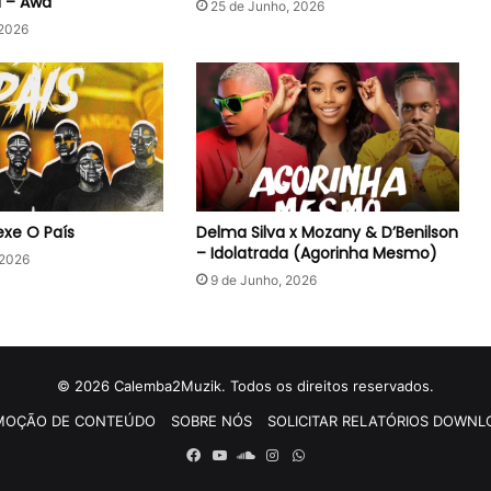
a – Awa
25 de Junho, 2026
 2026
xe O País
Delma Silva x Mozany & D’Benilson
– Idolatrada (Agorinha Mesmo)
 2026
9 de Junho, 2026
© 2026 Calemba2Muzik. Todos os direitos reservados.
MOÇÃO DE CONTEÚDO
SOBRE NÓS
SOLICITAR RELATÓRIOS DOWNL
Facebook
YouTube
SoundCloud
Instagram
WhatsApp