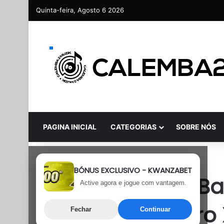
Quinta-feira, Agosto 6 2026
PAGINA INICIAL
CATEGORIAS
SOBRE NÓS
Afro House
BÓNUS EXCLUSIVO - KWANZABET
Titica – Olha A B
Active agora e jogue com vantagem.
Pastilha & Mauro
Fechar
Continuar