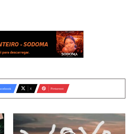
acebook
X
Pinterest
Neu-
R
-