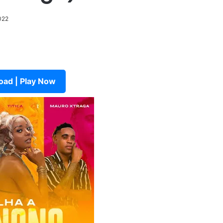
022
ad | Play Now