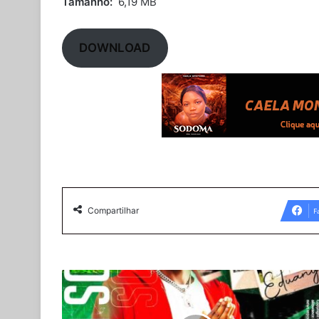
Tamanho:
6,19 MB
DOWNLOAD
Compartilhar
F
CowBoy
Eduany
-