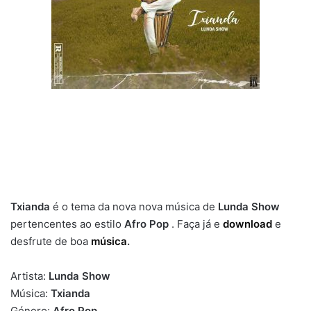
Txianda
é o tema da nova nova música de
Lunda Show
pertencentes ao estilo
Afro Pop
. Faça já e
download
e
desfrute de boa
música
.
Artista:
Lunda Show
Música:
Txianda
Género:
Afro Pop