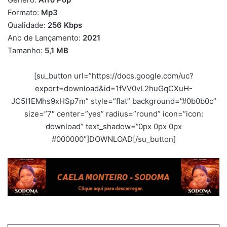
Formato:
Mp3
Qualidade:
256
K
bps
Ano de Lançamento:
2021
Tamanho:
5,1 MB
[su_button url=”https://docs.google.com/uc?
export=download&id=1fVV0vL2huGqCXuH-
JC5I1EMhs9xHSp7m” style=”flat” background=”#0b0b0c”
size=”7″ center=”yes” radius=”round” icon=”icon:
download” text_shadow=”0px 0px 0px
#000000″]DOWNLOAD[/su_button]