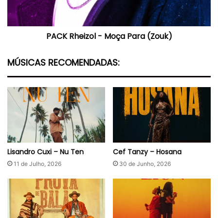
f
e
e
i
a
z
PACK Rheizol - Moça Para (Zouk)
t
o
.
l
O
-
MÚSICAS RECOMENDADAS:
s
M
k
o
i
ç
d
a
o
P
)
a
r
a
(
Lisandro Cuxi – Nu Ten
Cef Tanzy – Hosana
Z
11 de Julho, 2026
30 de Junho, 2026
o
u
k
)