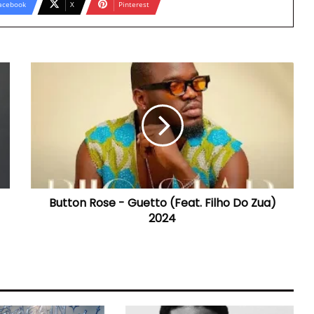
acebook
X
Pinterest
Button
Rose
-
Guetto
(Feat.
Filho
Do
Zua)
2024
Button Rose - Guetto (Feat. Filho Do Zua)
2024