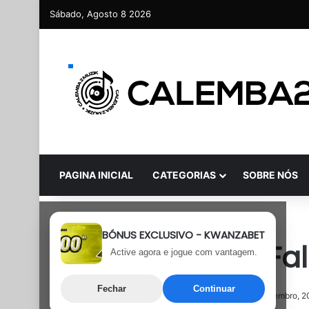
Sábado, Agosto 8 2026
PAGINA INICIAL
CATEGORIAS
SOBRE NÓS
Rap
BÓNUS EXCLUSIVO - KWANZABET
Fábio Hustle – Fa
Active agora e jogue com vantagem.
Fechar
Continuar
3 de Dezembro, 2024
Última atualização: 3 de Dezembro, 