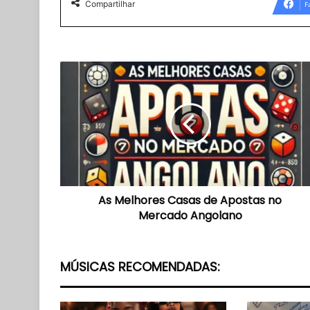
Compartilhar
F
As
Melhores
Casas
de
Apostas
no
Mercado
Angolano
As Melhores Casas de Apostas no
Mercado Angolano
MÚSICAS RECOMENDADAS: